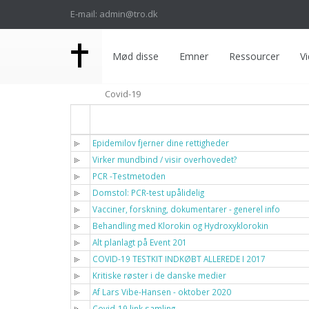
E-mail: admin@tro.dk
Mød disse
Emner
Ressourcer
Vi
Covid-19
Titel
Epidemilov fjerner dine rettigheder
Virker mundbind / visir overhovedet?
PCR -Testmetoden
Domstol: PCR-test upålidelig
Vacciner, forskning, dokumentarer - generel info
Behandling med Klorokin og Hydroxyklorokin
Alt planlagt på Event 201
COVID-19 TESTKIT INDKØBT ALLEREDE I 2017
Kritiske røster i de danske medier
Af Lars Vibe-Hansen - oktober 2020
Covid-19 link samling