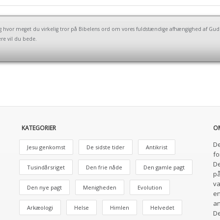
og hvor meget du virkelig tror på Bibelens ord om vores fuldstændige afhængighed af Gud. 
re vil du bede.
KATEGORIER
O
De
Jesu genkomst
De sidste tider
Antikrist
fo
De
Tusindårsriget
Den frie nåde
Den gamle pagt
på
va
Den nye pagt
Menigheden
Evolution
en
an
Arkæologi
Helse
Himlen
Helvedet
De