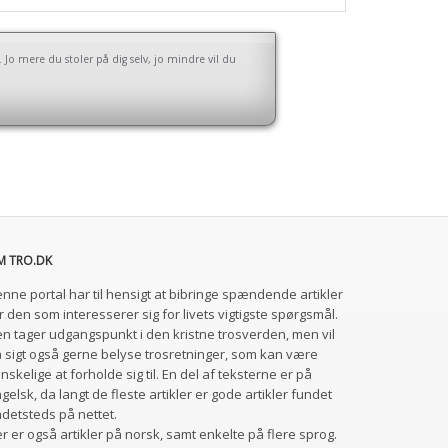
Jo mere du stoler på dig selv, jo mindre vil du
M TRO.DK
nne portal har til hensigt at bibringe spændende artikler
r den som interesserer sig for livets vigtigste spørgsmål.
n tager udgangspunkt i den kristne trosverden, men vil
 sigt også gerne belyse trosretninger, som kan være
nskelige at forholde sig til. En del af teksterne er på
gelsk, da langt de fleste artikler er gode artikler fundet
detsteds på nettet.
r er også artikler på norsk, samt enkelte på flere sprog.