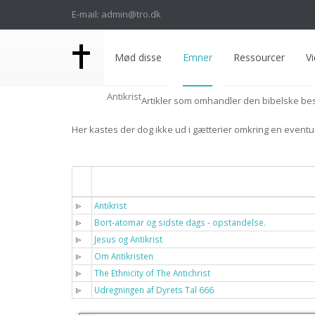
E-mail: admin@tro.dk
Mød disse
Emner
Ressourcer
Vi
Antikrist
Artikler som omhandler den bibelske besk
Her kastes der dog ikke ud i gætterier omkring en eventu
Titel
Antikrist
Bort-atomar og sidste dags - opstandelse.
Jesus og Antikrist
Om Antikristen
The Ethnicity of The Antichrist
Udregningen af Dyrets Tal 666