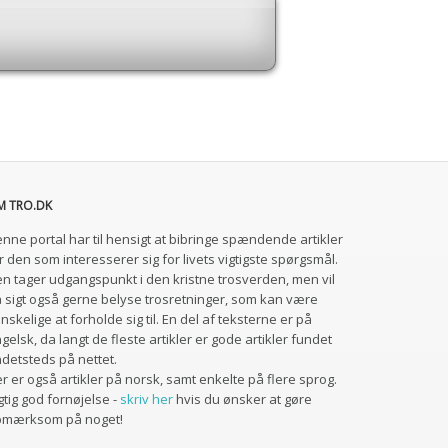
M TRO.DK
nne portal har til hensigt at bibringe spændende artikler
r den som interesserer sig for livets vigtigste spørgsmål.
n tager udgangspunkt i den kristne trosverden, men vil
 sigt også gerne belyse trosretninger, som kan være
nskelige at forholde sig til. En del af teksterne er på
gelsk, da langt de fleste artikler er gode artikler fundet
detsteds på nettet.
r er også artikler på norsk, samt enkelte på flere sprog.
gtig god fornøjelse -
skriv her
hvis du ønsker at gøre
pmærksom på noget!