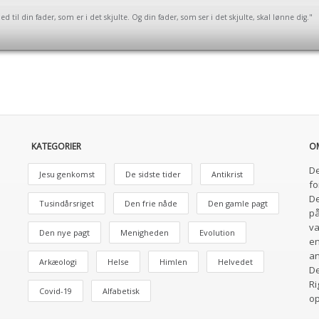
 til din fader, som er i det skjulte. Og din fader, som ser i det skjulte, skal lønne dig."
KATEGORIER
O
De
Jesu genkomst
De sidste tider
Antikrist
fo
De
Tusindårsriget
Den frie nåde
Den gamle pagt
på
va
Den nye pagt
Menigheden
Evolution
en
an
Arkæologi
Helse
Himlen
Helvedet
De
Ri
Covid-19
Alfabetisk
o