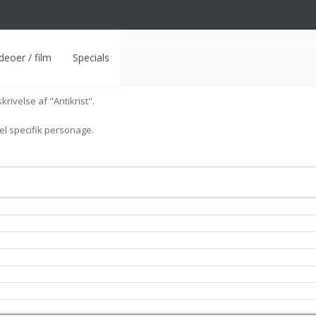
deoer / film
Specials
rivelse af "Antikrist".
el specifik personage.