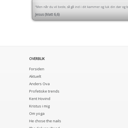
“Men når du vil bede, så gå ind i dit kammer og luk din dør og bed
Jesus (Matt 6,6)
OVERBLIK
Forsiden
Aktuelt
Anders Ova
Profetiske trends
Kent Hovind
Kristus i mig
Om yoga
He chose the nails