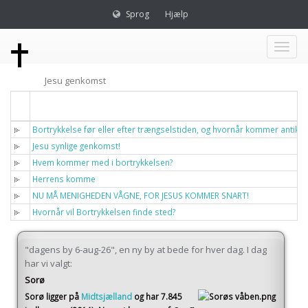
Sprog
Hjælp
Toggl
Jesu genkomst
naviga
Titel
Bortrykkelse før eller efter trængselstiden, og hvornår kommer antikri
Jesu synlige genkomst!
Hvem kommer med i bortrykkelsen?
Herrens komme
NU MÅ MENIGHEDEN VÅGNE, FOR JESUS KOMMER SNART!
Hvornår vil Bortrykkelsen finde sted?
"dagens by 6-aug-26", en ny by at bede for hver dag. I dag
har vi valgt:
Sorø
Sorø
ligger på
Midtsjælland
og har 7.845