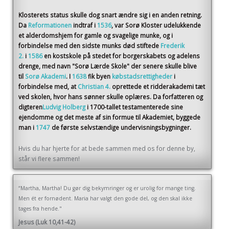
Klosterets status skulle dog snart ændre sig i en anden retning.
Da
Reformationen
indtraf i
1536
, var Sorø Kloster udelukkende
et alderdomshjem for gamle og svagelige munke, og i
forbindelse med den sidste munks død stiftede
Frederik
2.
i
1586
en kostskole på stedet for borgerskabets og adelens
drenge, med navn "Sorø Lærde Skole" der senere skulle blive
til
Sorø Akademi
. I
1638
fik byen
købstadsrettigheder
i
forbindelse med, at
Christian 4.
oprettede et ridderakademi tæt
ved skolen, hvor hans sønner skulle oplæres. Da forfatteren og
digteren
Ludvig Holberg
i 1700-tallet testamenterede sine
ejendomme og det meste af sin formue til Akademiet, byggede
man i
1747
de første selvstændige undervisningsbygninger.
Hvis du har hjerte for at bede sammen med os for denne by,
står vi flere sammen!
“Martha, Martha! Du gør dig bekymringer og er urolig for mange ting.
Men ét er fornødent. Maria har valgt den gode del, og den skal ikke
tages fra hende."
Jesus (Luk 10,41-42)