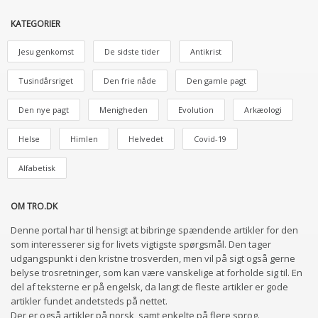
KATEGORIER
Jesu genkomst
De sidste tider
Antikrist
Tusindårsriget
Den frie nåde
Den gamle pagt
Den nye pagt
Menigheden
Evolution
Arkæologi
Helse
Himlen
Helvedet
Covid-19
Alfabetisk
OM TRO.DK
Denne portal har til hensigt at bibringe spændende artikler for den
som interesserer sig for livets vigtigste spørgsmål. Den tager
udgangspunkt i den kristne trosverden, men vil på sigt også gerne
belyse trosretninger, som kan være vanskelige at forholde sig til. En
del af teksterne er på engelsk, da langt de fleste artikler er gode
artikler fundet andetsteds på nettet.
Der er også artikler på norsk, samt enkelte på flere sprog.