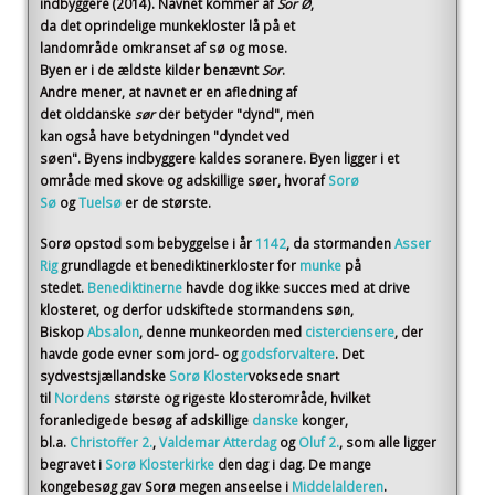
indbyggere (2014)
. Navnet kommer af
Sor Ø
,
da det oprindelige munkekloster lå på et
landområde omkranset af sø og mose.
Byen er i de ældste kilder benævnt
Sor
.
Andre mener, at navnet er en afledning af
det olddanske
sør
der betyder "dynd", men
kan også have betydningen "dyndet ved
søen". Byens indbyggere kaldes soranere. Byen ligger i et
område med skove og adskillige søer, hvoraf
Sorø
Sø
og
Tuelsø
er de største.
Sorø opstod som bebyggelse i år
1142
, da stormanden
Asser
Rig
grundlagde et benediktinerkloster for
munke
på
stedet.
Benediktinerne
havde dog ikke succes med at drive
klosteret, og derfor udskiftede stormandens søn,
Biskop
Absalon
, denne munkeorden med
cisterciensere
, der
havde gode evner som jord- og
godsforvaltere
. Det
sydvestsjællandske
Sorø Kloster
voksede snart
til
Nordens
største og rigeste klosterområde, hvilket
foranledigede besøg af adskillige
danske
konger,
bl.a.
Christoffer 2.
,
Valdemar Atterdag
og
Oluf 2.
, som alle ligger
begravet i
Sorø Klosterkirke
den dag i dag. De mange
kongebesøg gav Sorø megen anseelse i
Middelalderen
.