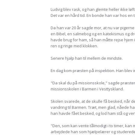
Ludvig blev rask, og han glemte heller ikke lø
Det var en hård tid. En bonde han var hos en 
Da han var 20 år sagde mor, at nu var pigerne 
en Bibel, en salmebog og en katekismus og dr
havde brug for ham, så han måtte rejse hjem i
ren og ringe med klokken.
Senere hjalp han til mellem de mindste.
En dag kom præsten på inspektion. Han blev int
"Da skal du på missionsskole," sagde præsten.
missionsskolen i Barmen i Vesttyskland.
Skolen svarede, at de skulle få besked, når d
vandring til Barmen. Træt, men glad, nåede ha
han havde fået besked, og lod ham stå og ve
"Den, som kan vente tålmodigt i to timer, kan 
arbejdede han som hjælpelærer og studerede fli