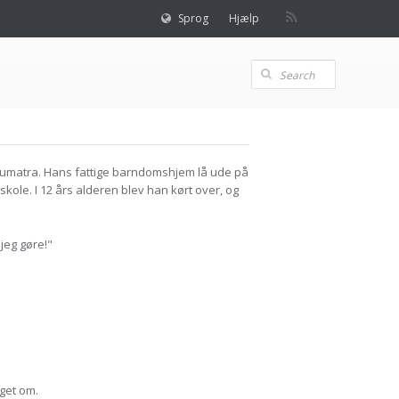
Sprog
Hjælp
 Sumatra. Hans fattige barndomshjem lå ude på
kole. I 12 års alderen blev han kørt over, og
 jeg gøre!"
get om.