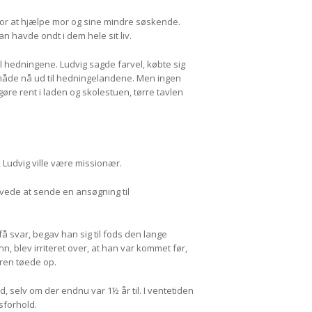
 for at hjælpe mor og sine mindre søskende.
 havde ondt i dem hele sit liv.
l hedningene. Ludvig sagde farvel, købte sig
 måde nå ud til hedningelandene. Men ingen
re rent i laden og skolestuen, tørre tavlen
 Ludvig ville være missionær.
ovede at sende en ansøgning til
å svar, begav han sig til fods den lange
 blev irriteret over, at han var kommet før,
ren tøede op.
, selv om der endnu var 1½ år til. I ventetiden
sforhold.