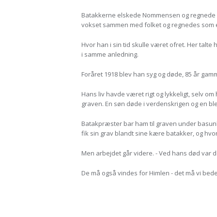
Batakkerne elskede Nommensen og regnede ha
vokset sammen med folket og regnedes som en
Hvor han i sin tid skulle været ofret. Her talt
i samme anledning.
Foråret 1918 blev han syg og døde, 85 år gamme
Hans liv havde været rigt og lykkeligt, selv om
graven. En søn døde i verdenskrigen og en bl
Batakpræster bar ham til graven under basunk
fik sin grav blandt sine kære batakker, og hvo
Men arbejdet går videre. - Ved hans død var d
De må også vindes for Himlen - det må vi bed