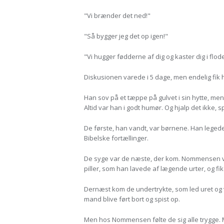
"Vi brænder det ned!"
"Så bygger jeg det op igen!"
"Vi hugger fødderne af dig og kaster dig i flod
Diskusionen varede i 5 dage, men endelig fik ha
Han sov på et tæppe på gulvet i sin hytte, me
Altid var han i godt humør. Og hjalp det ikke, s
De første, han vandt, var børnene. Han leged
Bibelske fortællinger.
De syge var de næste, der kom. Nommensen var
piller, som han lavede af lægende urter, og fik
Dernæst kom de undertrykte, som led uret og va
mand blive ført bort og spist op.
Men hos Nommensen følte de sig alle trygge. M