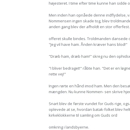
højesteret. I time efter time kunne han sidde 
Men inden han opnåede denne indflydelse, va
Nommensen ingen skade tog, blev troldmanden
anden gang blev der afholdt en stor offerfest.
offeret skulle bindes. Troldmanden dansede 
"Jeg vil have ham. Ånden kræver hans blod!"
"Dræb ham, dræb ham!" skreg nu den ophidsede
"I bliver bedraget!" råbte han. "Det er en løg
rette vej!"
Ingen rørte en hånd imod ham. Men den besatt
mængden. Nu kunne Nommen- sen skrive hjem: "
Snart blev de første vundet for Guds rige, ogs
oplevede at se, hvordan batak-folket blev helt
kirkeklokkerne til samling om Guds ord
omkring i landsbyerne.