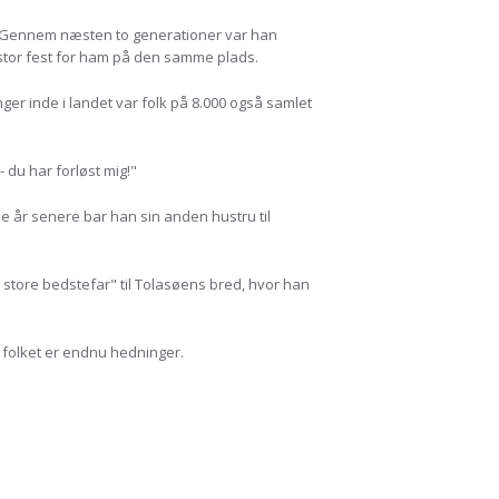
 Gennem næsten to generationer var han
stor fest for ham på den samme plads.
nger inde i landet var folk på 8.000 også samlet
 du har forløst mig!"
gle år senere bar han sin anden hustru til
tore bedstefar" til Tolasøens bred, hvor han
 folket er endnu hedninger.