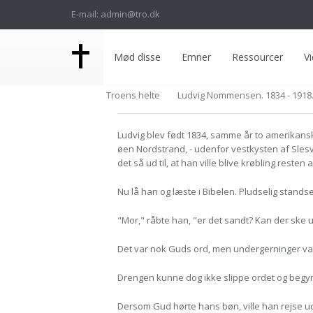
E-mail: admin@tro.dk
Mød disse
Emner
Ressourcer
Vi
Troens helte
Ludvig Nommensen. 1834 - 1918
Ludvig blev født 1834, samme år to amerikans
øen Nordstrand, - udenfor vestkysten af Slesvi
det så ud til, at han ville blive krøbling resten af 
Nu lå han og læste i Bibelen. Pludselig standse
"Mor," råbte han, "er det sandt? Kan der ske
Det var nok Guds ord, men undergerninger var 
Drengen kunne dog ikke slippe ordet og begy
Dersom Gud hørte hans bøn, ville han rejse ud