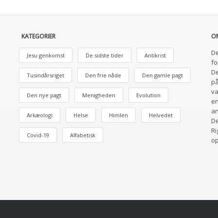
KATEGORIER
O
De
Jesu genkomst
De sidste tider
Antikrist
fo
De
Tusindårsriget
Den frie nåde
Den gamle pagt
på
va
Den nye pagt
Menigheden
Evolution
en
an
Arkæologi
Helse
Himlen
Helvedet
De
Ri
Covid-19
Alfabetisk
o