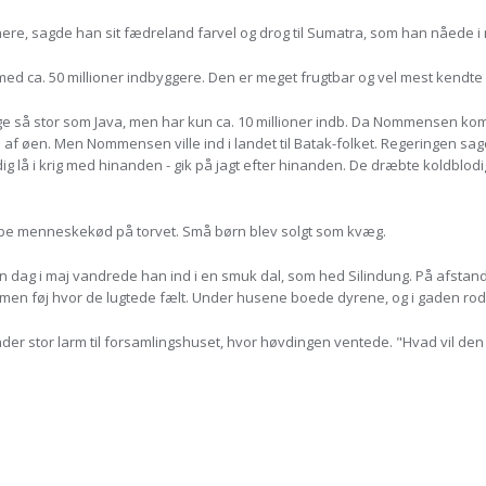
enere, sagde han sit fædreland farvel og drog til Sumatra, som han nåede i 
med ca. 50 millioner indbyggere. Den er meget frugtbar og vel mest kendte 
ge så stor som Java, men har kun ca. 10 millioner indb. Da Nommensen kom
f øen. Men Nommensen ville ind i landet til Batak-folket. Regeringen sag
ig lå i krig med hinanden - gik på jagt efter hinanden. De dræbte koldblo
be menneskekød på torvet. Små børn blev solgt som kvæg.
n dag i maj vandrede han ind i en smuk dal, som hed Silindung. På afstan
men føj hvor de lugtede fælt. Under husene boede dyrene, og i gaden rode
r stor larm til forsamlingshuset, hvor høvdingen ventede. "Hvad vil den 