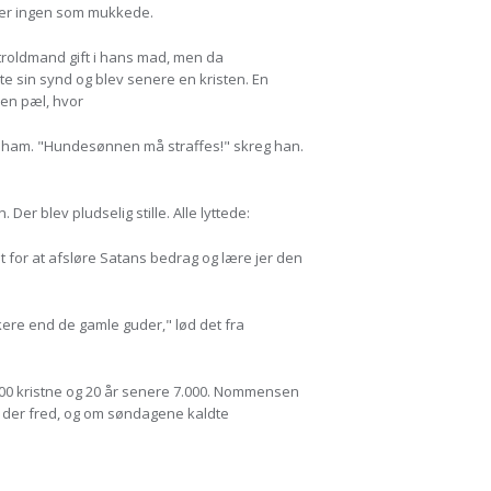
r der ingen som mukkede.
roldmand gift i hans mad, men da
 sin synd og blev senere en kristen. En
 en pæl, hvor
m ham. "Hundesønnen må straffes!" skreg han.
 blev pludselig stille. Alle lyttede:
t for at afsløre Satans bedrag og lære jer den
ere end de gamle guder," lød det fra
.000 kristne og 20 år senere 7.000. Nommensen
ar der fred, og om søndagene kaldte