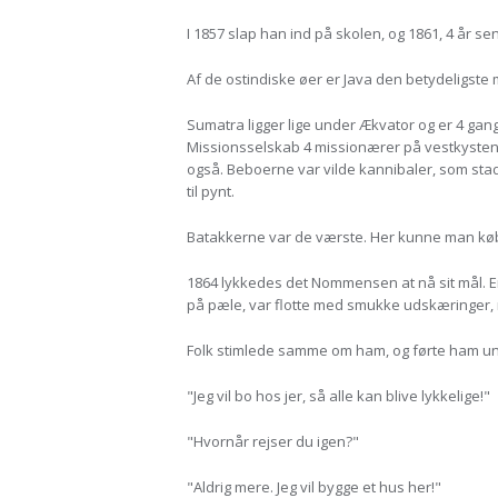
I 1857 slap han ind på skolen, og 1861, 4 år s
Af de ostindiske øer er Java den betydeligste 
Sumatra ligger lige under Ækvator og er 4 gan
Missionsselskab 4 missionærer på vestkysten a
også. Beboerne var vilde kannibaler, som stad
til pynt.
Batakkerne var de værste. Her kunne man kø
1864 lykkedes det Nommensen at nå sit mål. E
på pæle, var flotte med smukke udskæringer, 
Folk stimlede samme om ham, og førte ham unde
"Jeg vil bo hos jer, så alle kan blive lykkelige!"
"Hvornår rejser du igen?"
"Aldrig mere. Jeg vil bygge et hus her!"