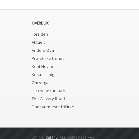
OVERBLIK
Forsiden
Aktuelt
Anders Ova
Profetiske trends
Kent Hovind
Kristus i mig
Om yoga
He chose the nails
The Calvary Road
Find nærmeste frikirke
2017 ©
data4u
. ALL Rights Reserved.