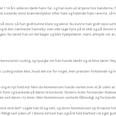
ftet. I 14 års alderen døde hans far, og han kom ud at tjene hos bønderne,
tid, kastede store brændestykker efter ham og halende ham i ørerne, så han
så store, så hun godt kunne klare sig alene. Nu kunne han godt rejse ud ti
og til den nærmeste havneby. Han ville tage hyre på et skib og på denne
gen. Nu læste han en del bøger og blev hjælpelærer. Hans arbejde var at gø
eresseret i Ludvig, og spurgte om han havde tænkt sig at blive lærer. Nej,
 Ludvig vidste ikke, hvad det var for noget, men præsten forklarede og l
e tog et nyt hold ind. Men da Nommensen havde ventet over et år uden at f
n frem og bankede på døren til kontoret. Skolens leder forstander Walmann,
nte ved døren i to timer. Men Nommensen ventede tålmodigt, og forstande
mere end det!" sagde han til sig selv, og skrev Nommensen op til næste hold
ttigt ved siden af. I denne tid kom han også til fuld klarhed i sit eget gud