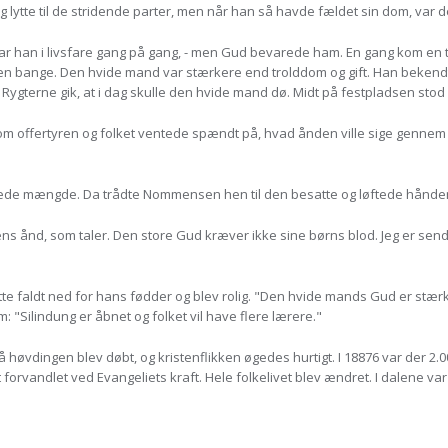
og lytte til de stridende parter, men når han så havde fældet sin dom, va
r han i livsfare gang på gang, - men Gud bevarede ham. En gang kom en t
 bange. Den hvide mand var stærkere end trolddom og gift. Han bekendte
 Rygterne gik, at i dag skulle den hvide mand dø. Midt på festpladsen stod
om offertyren og folket ventede spændt på, hvad ånden ville sige genne
 mængde. Da trådte Nommensen hen til den besatte og løftede hånden. Der
nens ånd, som taler. Den store Gud kræver ikke sine børns blod. Jeg er send
e faldt ned for hans fødder og blev rolig. "Den hvide mands Gud er stærk
Silindung er åbnet og folket vil have flere lærere."
å høvdingen blev døbt, og kristenflikken øgedes hurtigt. I 18876 var der 2
 forvandlet ved Evangeliets kraft. Hele folkelivet blev ændret. I dalene v