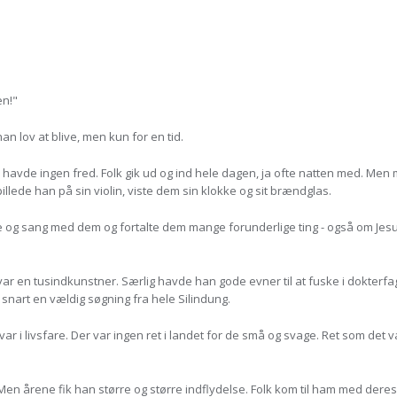
en!"
n lov at blive, men kun for en tid.
n havde ingen fred. Folk gik ud og ind hele dagen, ja ofte natten med. Men
pillede han på sin violin, viste dem sin klokke og sit brændglas.
e og sang med dem og fortalte dem mange forunderlige ting - også om Jesu
 en tusindkunstner. Særlig havde han gode evner til at fuske i dokterfag
 snart en vældig søgning fra hele Silindung.
r i livsfare. Der var ingen ret i landet for de små og svage. Ret som det 
en årene fik han større og større indflydelse. Folk kom til ham med deres 