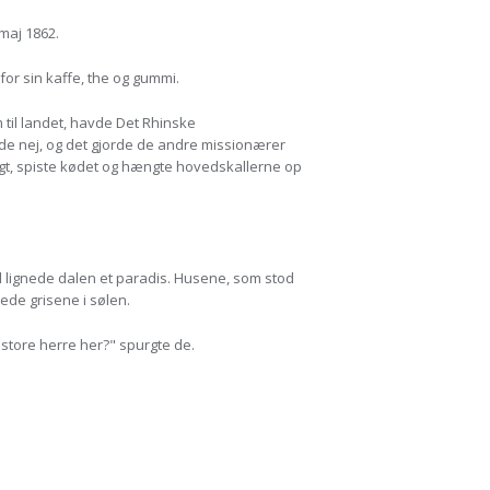
maj 1862.
for sin kaffe, the og gummi.
 til landet, havde Det Rhinske
de nej, og det gjorde de andre missionærer
digt, spiste kødet og hængte hovedskallerne op
d lignede dalen et paradis. Husene, som stod
de grisene i sølen.
store herre her?" spurgte de.