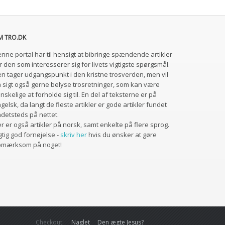
M TRO.DK
nne portal har til hensigt at bibringe spændende artikler
r den som interesserer sig for livets vigtigste spørgsmål.
n tager udgangspunkt i den kristne trosverden, men vil
 sigt også gerne belyse trosretninger, som kan være
nskelige at forholde sig til. En del af teksterne er på
gelsk, da langt de fleste artikler er gode artikler fundet
detsteds på nettet.
r er også artikler på norsk, samt enkelte på flere sprog.
gtig god fornøjelse -
skriv her
hvis du ønsker at gøre
pmærksom på noget!
Checkout:
Naglet
Den ægte Jesus?