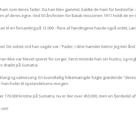
m som deres fader. Da han blev gammel, kaldte de ham for bedstefar.
 af deres egne. Ved 50 årsfesten for Batak-missionen 1911 holdt de en 
e han til en forsamling på 12.000 - flere af høvdingene havde også ordet. Læ
l. De sidste ord han sagde var: "Fader, i dine hænder betror jeg min ånd -
 han ikke var blevet sparet for sorger, Først mistede han sin hustru, og no
ev dræbt på Sumatra.
lang og salmesang. En tusindtallig folkemængde fulgte grædende "deres s
r han hviler til opstandelsens morgen.
er 170.000 kristne på Sumatra, nu er der over 450.000, men en fjerdedel af
e om!