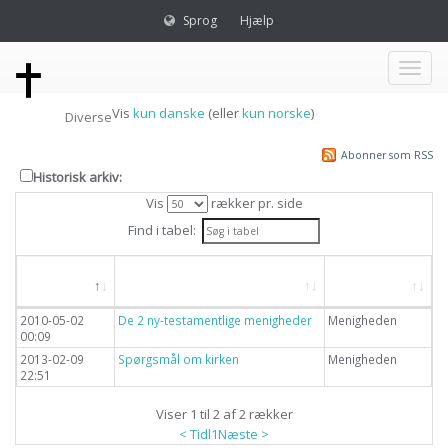
Sprog
Hjælp
Toggl
Vis
kun danske
(eller
kun norske
)
Diverse
naviga
Abonner som RSS
Historisk arkiv:
Vis
rækker pr. side
Find i tabel:
Dato
Overskrift
Emne
2010-05-02
De 2 ny-testamentlige menigheder
Menigheden
00:09
2013-02-09
Spørgsmål om kirken
Menigheden
22:51
Viser 1 til 2 af 2 rækker
< Tidl
1
Næste >