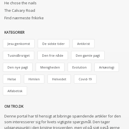
He chose the nails
The Calvary Road
Find nærmeste frikirke
KATEGORIER
Jesu genkomst
De sidste tider
Antikrist
Tusindårsriget
Den frie nåde
Den gamle pagt
Den nye pagt
Menigheden
Evolution
Arkæologi
Helse
Himlen
Helvedet
Covid-19
Alfabetisk
OM TRO.DK
Denne portal har til hensigt at bibringe spændende artikler for den
som interesserer sig for livets vigtigste spørgsmål. Den tager
udgangspunkt i den kristne trosverden, men vil på sigt også gerne